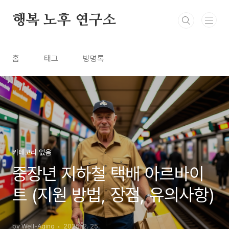
본문 바로가기
행복 노후 연구소
홈
태그
방명록
카테고리 없음
중장년 지하철 택배 아르바이
트 (지원 방법, 장점, 유의사항)
by Well-Aging
2025. 2. 25.