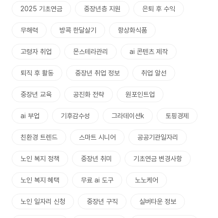
2025 기초연금
중장년층 지원
은퇴 후 수익
무해력
방콕 한달살기
항상화식품
고령자 취업
몬스테라관리
ai 콘텐츠 제작
퇴직 후 활동
중장년 취업 정보
취업 알선
중장년 교육
공진화 전략
원포인트업
ai 부업
기후감수성
그라데이션k
토핑경제
친환경 트렌드
스마트 시니어
공공기관일자리
노인 복지 정책
중장년 취미
기초연금 변경사항
노인 복지 혜택
무료 ai 도구
노노케어
노인 일자리 신청
중장년 구직
실버타운 정보