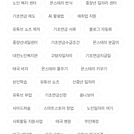
노인 복지 센터
몬스테라 번식
중장년 일자리 센터
기초연금 제도
AI 활용법
재취업 지원
유튜브 쇼츠 제작
기초연금 서류
블로그 자동화
중장년내일센터
기초연금수급조건
몬스테라 분갈이
대전노인복지관
고령자일자리
기초연금지급일
태국 비자
몬스테라 물주기
몬스테라 키우기
성인학습
유튜브 쇼츠
신중년 일자리
유튜브 부업
기초연금신청
옴니보어
사이드허슬
스마트스토어 창업
노인일자리 여기
사회활동 지원사업
태국 병원
무인매장