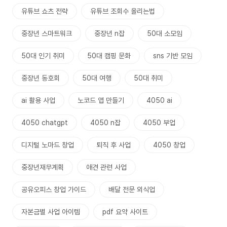
유튜브 쇼츠 전략
유튜브 조회수 올리는법
중장년 스마트워크
중장년 n잡
50대 소모임
50대 인기 취미
50대 캠핑 문화
sns 기반 모임
중장년 동호회
50대 여행
50대 취미
ai 활용 사업
노코드 앱 만들기
4050 ai
4050 chatgpt
4050 n잡
4050 부업
디지털 노마드 창업
퇴직 후 사업
4050 창업
중장년재무계획
애견 관련 사업
공유오피스 창업 가이드
배달 전문 외식업
자본금별 사업 아이템
pdf 요약 사이트