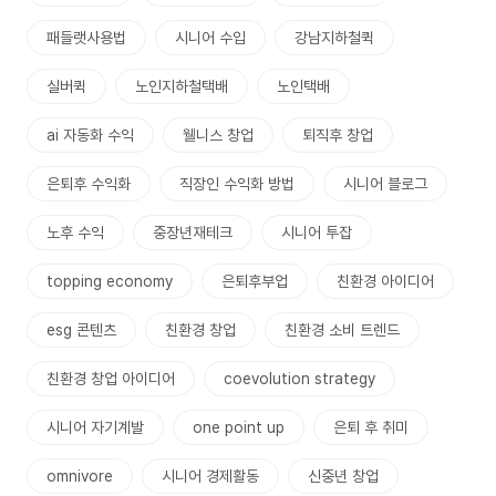
패들랫사용법
시니어 수입
강남지하철퀵
실버퀵
노인지하철택배
노인택배
ai 자동화 수익
웰니스 창업
퇴직후 창업
은퇴후 수익화
직장인 수익화 방법
시니어 블로그
노후 수익
중장년재테크
시니어 투잡
topping economy
은퇴후부업
친환경 아이디어
esg 콘텐츠
친환경 창업
친환경 소비 트렌드
친환경 창업 아이디어
coevolution strategy
시니어 자기계발
one point up
은퇴 후 취미
omnivore
시니어 경제활동
신중년 창업