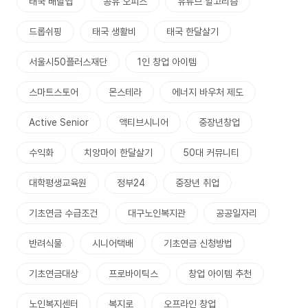
태국 배달앱
공유 오피스
유튜브 알고리즘
드롭쉬핑
태국 생활비
태국 한달살기
서울시50플러스재단
1인 창업 아이템
스마트스토어
몬스테라
에너지 바우처 제도
Active Senior
액티브시니어
중장년창업
수익화
치앙마이 한달살기
50대 커뮤니티
대학평생교육원
정부24
중장년 취업
기초연금 수급조건
대구노인복지관
공공일자리
반려식물
시니어택배
기초연금 신청방법
기초연금대상
프로바이틱스
창업 아이템 추천
노인복지센터
복지로
오프라인 창업