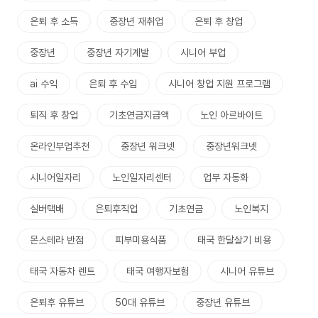
은퇴 후 소득
중장년 재취업
은퇴 후 창업
중장년
중장년 자기계발
시니어 부업
ai 수익
은퇴 후 수입
시니어 창업 지원 프로그램
퇴직 후 창업
기초연금지급액
노인 아르바이트
온라인부업추천
중장년 워크넷
중장년워크넷
시니어일자리
노인일자리센터
업무 자동화
실버택배
은퇴후직업
기초연금
노인복지
몬스테라 반점
피부미용식품
태국 한달살기 비용
태국 자동차 렌트
태국 여행자보험
시니어 유튜브
은퇴후 유튜브
50대 유튜브
중장년 유튜브