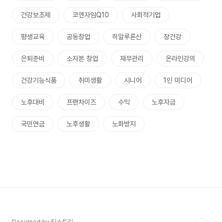
건강보조제
코엔자임Q10
사회적기업
평생교육
공동창업
히알루론산
장건강
은퇴준비
소자본 창업
재무관리
온라인강의
건강기능식품
취미생활
시니어
1인 미디어
노후대비
프랜차이즈
수익
노후자금
국민연금
노후생활
노화방지
Designed by 티스토리