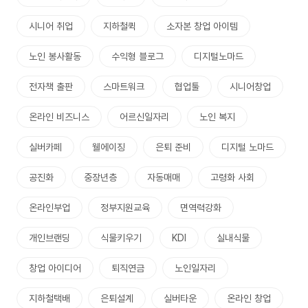
시니어 취업
지하철퀵
소자본 창업 아이템
노인 봉사활동
수익형 블로그
디지털노마드
전자책 출판
스마트워크
협업툴
시니어창업
온라인 비즈니스
어르신일자리
노인 복지
실버카페
웰에이징
은퇴 준비
디지털 노마드
공진화
중장년층
자동매매
고령화 사회
온라인부업
정부지원교육
면역력강화
개인브랜딩
식물키우기
KDI
실내식물
창업 아이디어
퇴직연금
노인일자리
지하철택배
은퇴설계
실버타운
온라인 창업