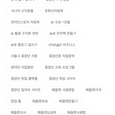
시니어 수익창출
유튜브자동화
온라인스토어 자동화
ai 수잉ㄱ모델
ai 활용 수익화 전략
ai로 전자책 만들기
ai로 블로그 글쓰기
chatgpt 비즈니스
서울시 중장년 지원
중장년층 직업훈력
4050 직업훈련
중장년 교육 프로그램
중장년 취업 플랫폼
중장년 취업 사이트
중장년 일자리 사이트
패들렛 사용방법
패들렛가격
창업 툴
패들렛유료
패들렛만들기
패들렛교사
패들렛요금제
패들렛사용법