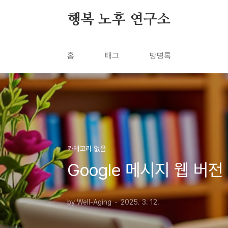
본문 바로가기
행복 노후 연구소
홈
태그
방명록
카테고리 없음
Google 메시지 웹 버
by Well-Aging
2025. 3. 12.