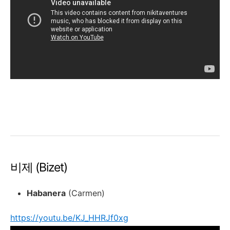
비제 (Bizet)
Habanera
(Carmen)
https://youtu.be/KJ_HHRJf0xg