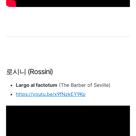
로시니 (Rossini)
Largo al factotum
(The Barber of Seville)
https://youtu.be/x9fNzkEY9Ko