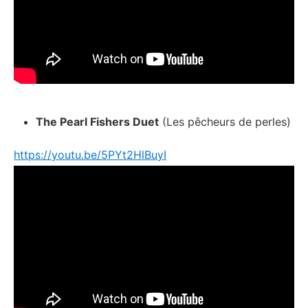
The Pearl Fishers Duet
(Les pêcheurs de perles)
https://youtu.be/5PYt2HlBuyI