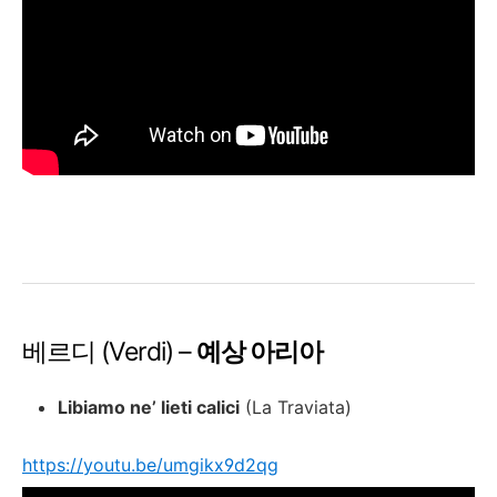
베르디 (Verdi) –
예상 아리아
Libiamo ne’ lieti calici
(La Traviata)
https://youtu.be/umgikx9d2qg