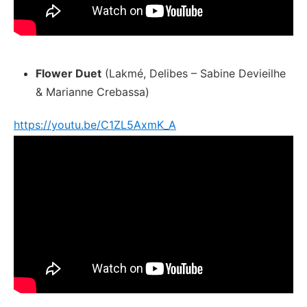
Flower Duet
(Lakmé, Delibes – Sabine Devieilhe
& Marianne Crebassa)
https://youtu.be/C1ZL5AxmK_A