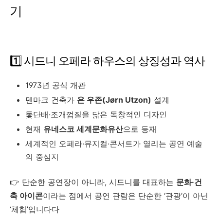
기
1️⃣ 시드니 오페라 하우스의 상징성과 역사
1973년 공식 개관
덴마크 건축가
욘 우존(Jørn Utzon)
설계
돛단배·조개껍질을 닮은 독창적인 디자인
현재
유네스코 세계문화유산
으로 등재
세계적인 오페라·뮤지컬·콘서트가 열리는 공연 예술
의 중심지
👉 단순한 공연장이 아니라, 시드니를 대표하는
문화·건
축 아이콘
이라는 점에서 공연 관람은 단순한 ‘관광’이 아닌
‘체험’입니다다