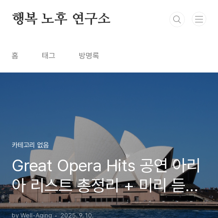
본문 바로가기
행복 노후 연구소
홈
태그
방명록
카테고리 없음
Great Opera Hits 공연 아리
아 리스트 총정리 + 미리 듣기
링크
by Well-Aging
2025. 9. 10.