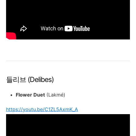
들리브 (Delibes)
Flower Duet
(Lakmé)
https://youtu.be/C1ZL5AxmK_A