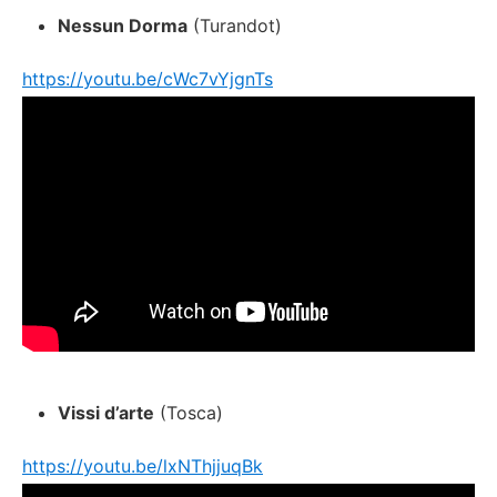
Nessun Dorma
(Turandot)
https://youtu.be/cWc7vYjgnTs
Vissi d’arte
(Tosca)
https://youtu.be/lxNThjjuqBk