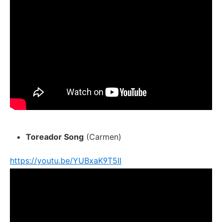
Toreador Song
(Carmen)
https://youtu.be/YUBxaK9T5II