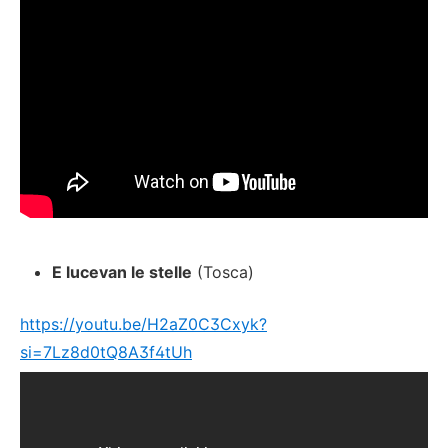
E lucevan le stelle
(Tosca)
https://youtu.be/H2aZ0C3Cxyk?
si=7Lz8d0tQ8A3f4tUh