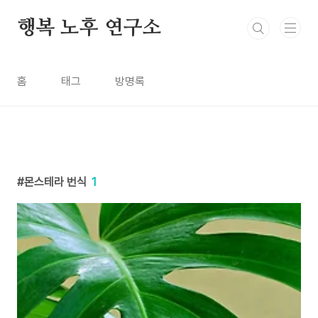
본문 바로가기
행복 노후 연구소
홈
태그
방명록
몬스테라 번식
1