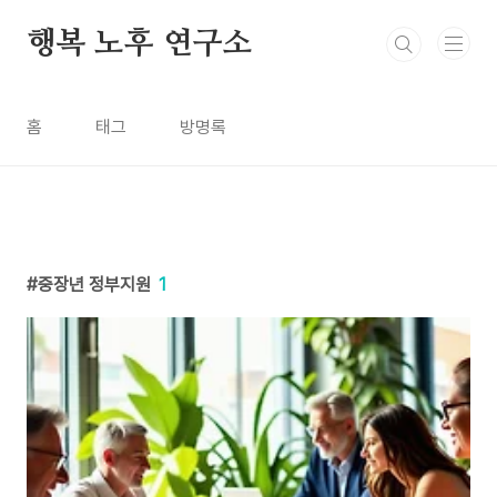
본문 바로가기
행복 노후 연구소
홈
태그
방명록
중장년 정부지원
1