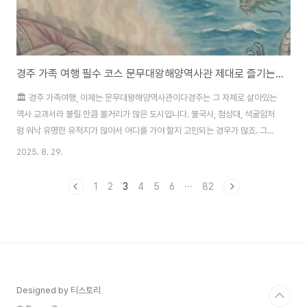
경주 가족 여행 필수 코스 문무대왕해양역사관 제대로 즐기는 방법
🏛️ 경주 가족여행, 이제는 문무대왕해양역사관이다경주는 그 자체로 살아있는
역사 교과서라 불릴 만큼 볼거리가 많은 도시입니다. 불국사, 첨성대, 석굴암처
럼 워낙 유명한 유적지가 많아서 어디를 가야 할지 고민되는 경우가 많죠. 그런
데 2025년, 경주에 새로운 역사 명소가 문을 엽니다. 바로 문무대왕해양역사
2025. 8. 29.
관이에요. 경주 문무대왕해양역사관 2025년 개관!🏛️ 문무대왕해양역사관,
드디어 개관!2025년, 경주에 문무대왕해양역사관이 새롭게 문을 엽니다. 사
1
2
3
4
5
6
···
82
실 이게 단순히 “새 전시관 하나 생겼다~” 정도가 아니에요. 바다 속에 무덤을
남긴 신라infovers.ganohama.com 이 역사관은 단순히 전시관 하나 추가
되는 게 아닙니다. 세계 유일의 ‘바다 속 무덤’ 문무대왕릉과 연결된 공간으로,
신..
Designed by 티스토리