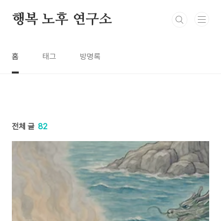
본문 바로가기
행복 노후 연구소
홈
태그
방명록
전체 글
82